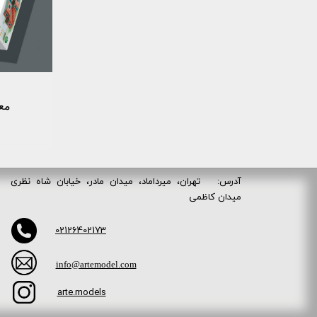
معم
آدرس: تهران، میرداماد، میدان مادر، خیابان شاه نظری
میدان کاظمی
02126402173
info@artemodel.com
arte.models