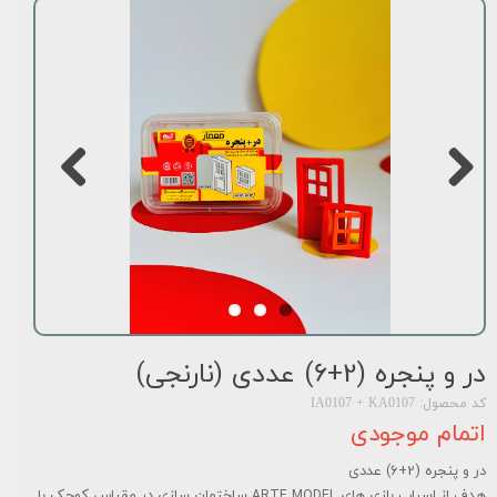
در و پنجره (2+6) عددی (نارنجی)
کد محصول: IA0107 + KA0107
اتمام موجودی
در و پنجره (2+6) عددی
هدف از اسباب بازی های
ساختمان سازی در مقیاس کوچک با
ARTE MODEL