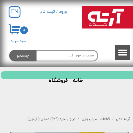
EN
ورود
/
ثبت نام
حساب کاربری من
تغییر گذر واژه
۰
سفارشات
سبد خرید
خروج از حساب کاربری
جستجو
خانه |
فروشگاه
آرته مدل
قطعات اسباب بازی
در و پنجره (2+6) عددی (نارنجی)